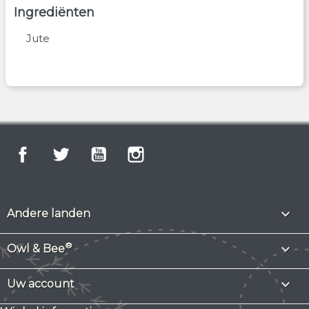
Ingrediënten
Jute
Facebook
Twitter
YouTube
Instagram

Andere landen
®

Owl & Bee

Uw account