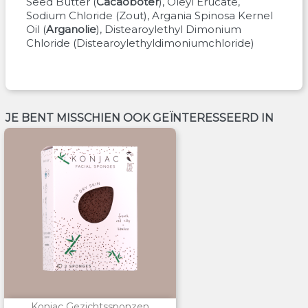
Seed Butter
(
Cacaoboter
)
Oleyl Erucate
Sodium Chloride
(
Zout
)
Argania Spinosa Kernel
Oil
(
Arganolie
)
Distearoylethyl Dimonium
Chloride
(
Distearoylethyldimoniumchloride
)
JE BENT MISSCHIEN OOK GEÏNTERESSEERD IN
Konjac Gezichtssponzen