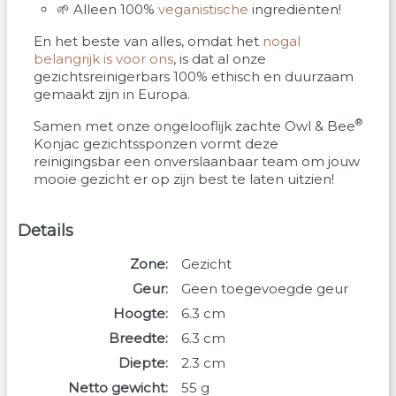
🌱 Alleen 100%
veganistische
ingrediënten!
En het beste van alles, omdat het
nogal
belangrijk is voor ons
, is dat al onze
gezichtsreinigerbars 100% ethisch en duurzaam
gemaakt zijn in Europa.
®
Samen met onze ongelooflijk zachte Owl & Bee
Konjac gezichtssponzen vormt deze
reinigingsbar een onverslaanbaar team om jouw
mooie gezicht er op zijn best te laten uitzien!
Details
Zone
Gezicht
Geur
Geen toegevoegde geur
Hoogte
6.3
cm
Breedte
6.3
cm
Diepte
2.3
cm
Netto gewicht
55
g