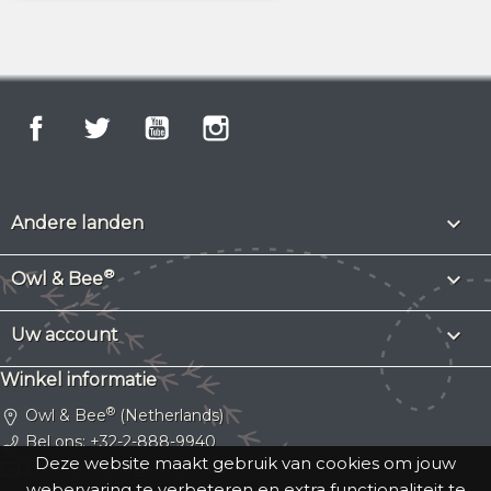
Facebook
Twitter
YouTube
Instagram

Andere landen
®

Owl & Bee

Uw account
Winkel informatie
®
Owl & Bee
(Netherlands)
Bel ons:
+32-2-888-9940
Deze website maakt gebruik van cookies om jouw
Email us:
hallo@owlbee.eu
webervaring te verbeteren en extra functionaliteit te