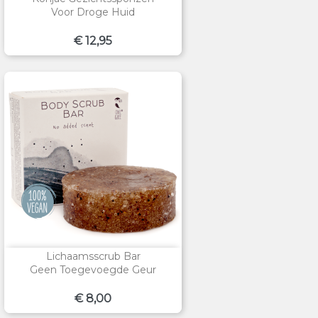
Voor Droge Huid
Prijs
€ 12,95
Lichaamsscrub Bar
Geen Toegevoegde Geur
Prijs
€ 8,00