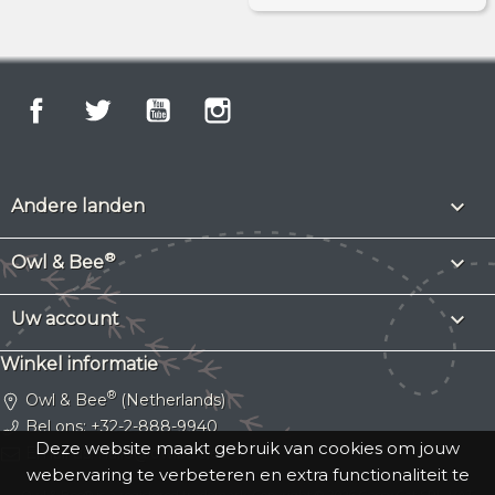
Facebook
Twitter
YouTube
Instagram

Andere landen
®

Owl & Bee

Uw account
Winkel informatie
®
Owl & Bee
(Netherlands)
Bel ons:
+32-2-888-9940
Deze website maakt gebruik van cookies om jouw
Email us:
hallo@owlbee.eu
webervaring te verbeteren en extra functionaliteit te
Owl & Bee® is a registered trademark.
Copyright © 2026 Gassy Cat SRL
. VAT